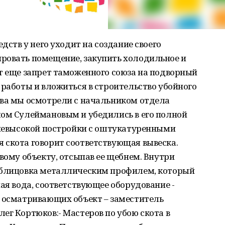
едств у него уходит на создание своего
ровать помещение, закупить холодильное и
т еще запрет таможенного союза на подворный
 работы и вложиться в строительство убойного
ова мы осмотрели с начальником отдела
мом Сулеймановым и убедились в его полной
и невысокой постройки с оштукатуренными
 скота говорит соответствующая вывеска.
вому объекту, отсыпав ее щебнем. Внутри
облицовка металлическим профилем, который
ая вода, соответствующее оборудование -
е осматривающих объект – заместитель
ег Кортюков:- Мастеров по убою скота в