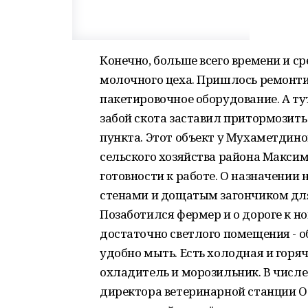
Конечно, больше всего времени и ср
молочного цеха. Пришлось ремонти
пакетировочное оборудование. А ту
забой скота заставил притормозить
пункта. Этот объект у Мухаметдин
сельского хозяйства района Макси
готовности к работе. О назначени
стенами и дощатым загончиком для
Позаботился фермер и о дороге к но
достаточно светлого помещения - 
удобно мыть. Есть холодная и горяч
охладитель и морозильник. В числ
директора ветеринарной станции Ол