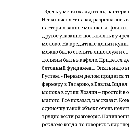
- Здесь у меня охладитель, пастери
Несколько лет назад разрешалось в
пастеризованное молоко во флягах.
другое указание: поставлять в учр
молоко. На кредитные деньги купил
можно было стелить линолеум и сте
должны быть в кафеле. Придется де
бетонный фундамент. Опять надо вк
Рустем. - Первым делом придется т
фермеру в Татарию, в Бавлы. Видел
молока в сутки. Хозяин – простой 
малого. Всё показал, рассказал. Кон
одиночку такой объект очень неле
трудно вести разговоры. Начинаешь
рекламе когда-то говорил: в партне