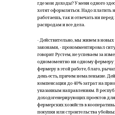
где мои доходы? У меня одного зде
хотят оформляться. Надо платить нал
работаешь, так и отвечать ни перед 
распродам и все дела.
- Действительно, мы живем в новых
законами, - прокомментировал ситу
говорит Рустем, не успеваем за из
одномоментно ни одному фермеру р
фермеру в этой работе, благо, рыч
день есть, причем немаленькие. Д
компенсации до 40% затрат на прио
указанным направлениям. В респуб
доходогенерирующих проектов для 
фермерских хозяйств в кооперативы
покупки или строительства убойных