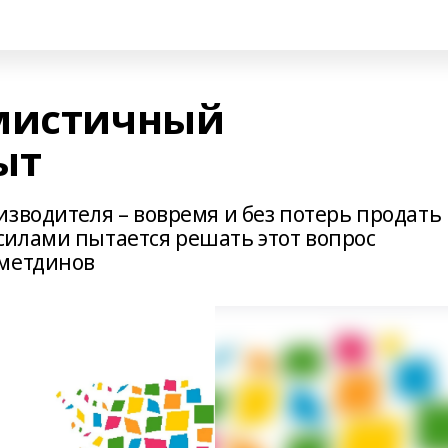
имистичный
ыт
зводителя – вовремя и без потерь продать
илами пытается решать этот вопрос
аметдинов