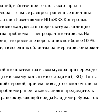
ний, избыточное тепло в квартирах и
мусора — самые распространенные причины
азали «Известиям» в НП «ЖКХ Контроль».
ктивно жалуются на переплату за жилищно-
одна проблема — непрозрачные тарифы. На
вил, что россияне переплачивают более 100%
, а в соседних областях размер тарифов может
ойные платежи за вывоз мусора при переходе
ердыми коммунальными отходами (ТКО). Плата
ной строкой, причем не везде ее исключили из
проблеме ранее также заявлял председатель
охране окружающей среды Владимир Бурматов.