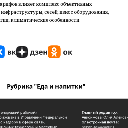
тарифов влияет комплекс объективных
инфраструктуры, сетей, износ оборудования,
гии, климатические особенности.
Рубрика "Еда и напитки"
Белорецкий рабочий»
Главный редактор:
рирована в Управлении Федеральной
Анисимова Юлия Алекса
о надзору в сфере связи,
Электронная почта:
ионных технологий и массовых
belrab-rek@mail.ru