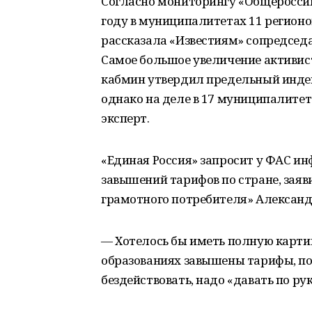
Согласно мониторингу «Общероссий
году в муниципалитетах 11 регионо
рассказала «Известиям» сопредсед
Самое большое увеличение активис
кабмин утвердил предельный индекс
однако на деле в 17 муниципалитет
эксперт.
«Единая Россия» запросит у ФАС и
завышений тарифов по стране, зая
грамотного потребителя» Александ
— Хотелось бы иметь полную карти
образованиях завышены тарифы, по
бездействовать, надо «давать по ру