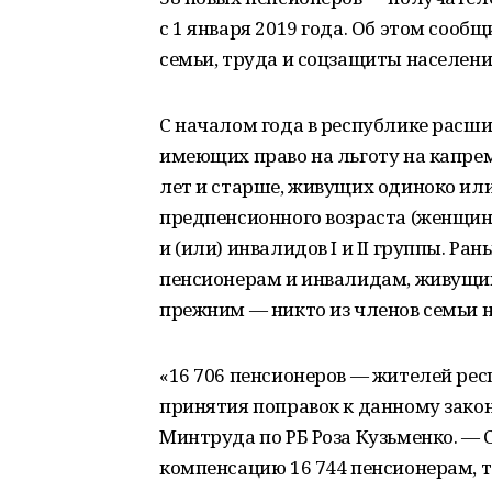
с 1 января 2019 года. Об этом сооб
семьи, труда и соцзащиты населени
С началом года в республике расш
имеющих право на льготу на капре
лет и старше, живущих одиноко или 
предпенсионного возраста (женщин 
и (или) инвалидов I и II группы. Р
пенсионерам и инвалидам, живущим
прежним — никто из членов семьи н
«16 706 пенсионеров — жителей рес
принятия поправок к данному закон
Минтруда по РБ Роза Кузьменко. — 
компенсацию 16 744 пенсионерам, т