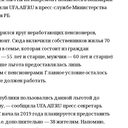
щили UFA.AIF.RU в пресс-службе Министерства
я РБ.
ирился круг неработающих пенсионеров,
монт. Сюда включили собственников жилья 70
в семье, которая состоит из граждан
— 55 лет и старше, мужчин — 60 лет и старше)
аньше льгота предоставлялась лишь
 с пенсионерами. Главное условие осталось
е должен работать.
публики пользовались данной льготой до
у, — сообщила UFA.AIF.RU пресс-секретарь
С начала 2019 года планируется предоставить
.е. дополнительно — 38 жителям. Напомню,