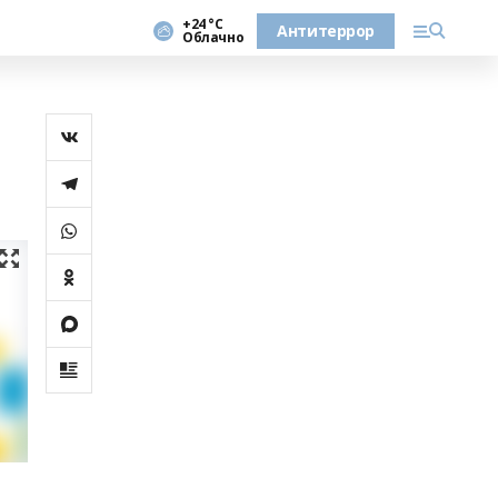
+24 °С
Антитеррор
Облачно