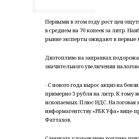
Первыми в этом году рост цен ощут
в среднем на 70 копеек за литр. Н
рынке эксперты ожидают в первые м
Дизтопливо на заправках подорожало
значительного увеличения налогово
- С нового года вырос акциз на бенз
примерно 3 рубля на литр. К тому 
ископаемых. Плюс НДС. Налоговая 
информагентству «РБК Уфа» вице-пр
Фаттахов.
Сдержать удорожание топлива приз