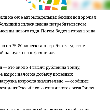
или на себе автовладельцы: бензин подорожал
аибольший всплеск цен на потребительском
есяцы нового года. Потом будет вторая волна.
 на 75-80 копеек за литр. Это следствие
й нагрузки на нефтяников.
ин — это около 4 тысяч рублей на тонну,
же, вырос налог на добычу полезных
нагрузка возросла значительно, — сообщил
езидент Российского топливного союза Ринат
ван так называемый отрицательный акциз.