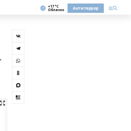
+17 °С
Антитеррор
Облачно
,