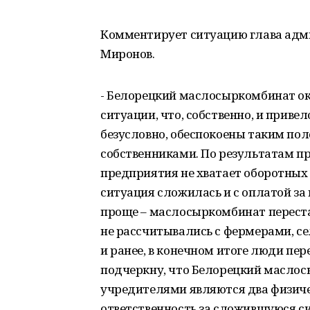
Комментирует ситуацию глава адм
Миронов.
- Белорецкий маслосыркомбинат ок
ситуации, что, собственно, и приве
безусловно, обеспокоены таким пол
собственниками. По результатам пр
предприятия не хватает оборотных 
ситуация сложилась и с оплатой за
проще – маслосыркомбинат перестал
не рассчитывались с фермерами, с
и ранее, в конечном итоге люди пе
подчеркну, что Белорецкий маслосы
учредителями являются два физиче
ответственность за сложившуюся с