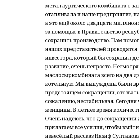
металлургического комбината о зак
отапливала и наше предприятие, н
а это ещё около двадцати миллион
за помощью в Правительство респу
сохранить производство. Нам помог
наших представителей проводятся 
инвестора, который бы сохранил д
развитие, очень непросто. Несмотря
маслосыркомбината всего на два дн
котельную. Мы вынуждены были вр
предстоящем сокращении, отозвать 
сожалению, нестабильная. Сегодня у
женщины. В летнее время количест
Очень надеюсь, что до сокращений 
прилагаем все усилия, чтобы выйти
невесёлый рассказ Назиф Султанови