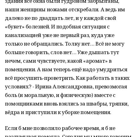
здания все окна были гудроном забрызганы,
наши женщины ножами отскребали. А ведь им
далеко не по двадцать лет, и у каждой свой
«букет» болезней. И подобная ситуация с
канализацией уже не первый раз, куда уже
только не обращались. Толку нет… Всё не могу
больше говорить, слов нет… Уже дышать тут
нечем, сами чувствуете, какой «аромат» в
помещении. А нам теперь ещё надо умудриться
всё просушить-проветрить. Как работать в таких
условиях? - Ирина Александровна, превозмогая
боль (и моральную, и физическую) вместе с
помощниками вновь взялись за швабры, тряпки,
вёдра и приступили к уборке помещения.
Если б мне позволило рабочее время, я б не
раздумывая помогла. Сегодня мы много говорим