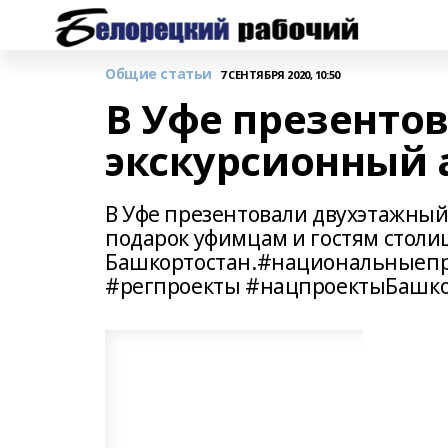
Общие статьи
7 СЕНТЯБРЯ 2020, 10:50
В Уфе презенто
экскурсионный 
В Уфе презентовали двухэтажный 
подарок уфимцам и гостям столи
Башкортостан.#национальныеп
#регпроекты #нацпроектыБашко