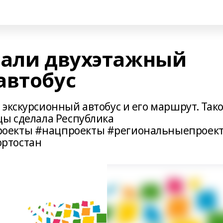
вали двухэтажный
автобус
экскурсионный автобус и его маршрут. Так
цы сделала Республика
роекты #нацпроекты #региональныепроек
ртостан