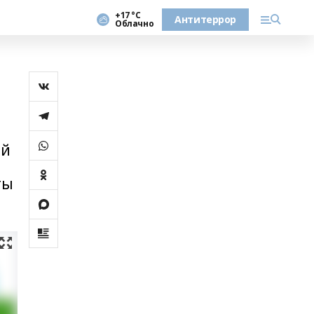
+17 °С
Антитеррор
Облачно
ой
ты