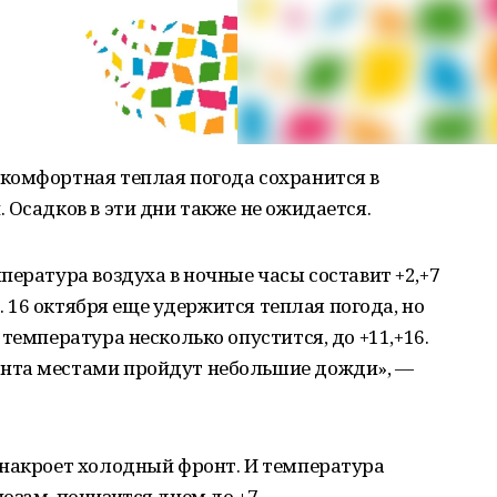
комфортная теплая погода сохранится в
 Осадков в эти дни также не ожидается.
пература воздуха в ночные часы составит +2,+7
7. 16 октября еще удержится теплая погода, но
температура несколько опустится, до +11,+16.
нта местами пройдут небольшие дожди», —
 накроет холодный фронт. И температура
озам, понизится днем до +7.