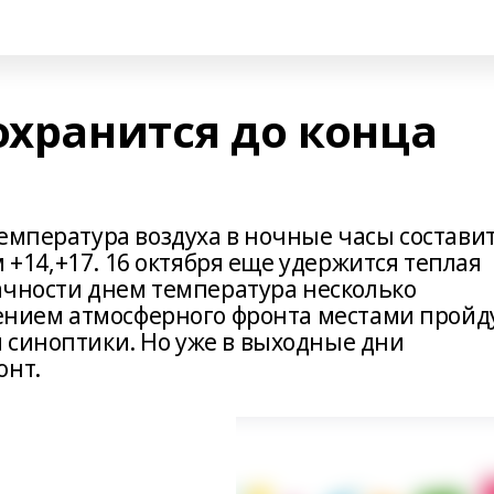
охранится до конца
емпература воздуха в ночные часы состави
м +14,+17. 16 октября еще удержится теплая
лачности днем температура несколько
ижением атмосферного фронта местами пройд
 синоптики. Но уже в выходные дни
онт.