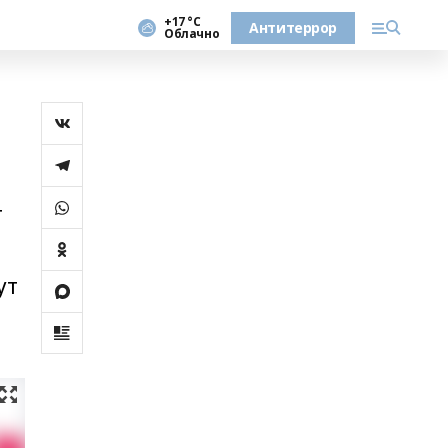
+17 °С
Антитеррор
Облачно
т
ут