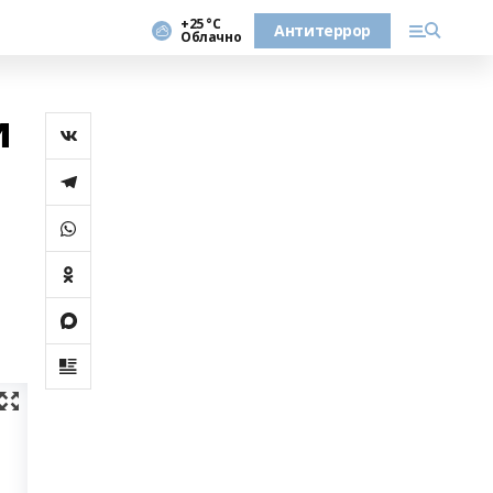
+25 °С
Антитеррор
Облачно
и