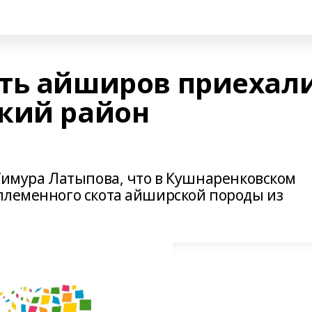
ть айширов приехал
кий район
 Тимура Латыпова, что в Кушнаренковском
племенного скота айширской породы из