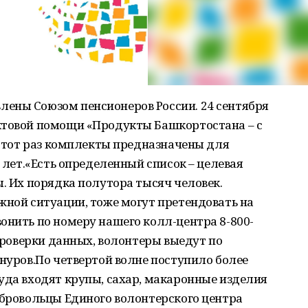
ены Союзом пенсионеров России. 24 сентября
ктовой помощи «Продукты Башкортостана – с
а этот раз комплекты предназначены для
9 лет.«Есть определенный список – целевая
ы. Их порядка полутора тысяч человек.
жной ситуации, тоже могут претендовать на
онить по номеру нашего колл-центра 8-800-
 проверки данных, волонтеры выедут по
инуров.По четвертой волне поступило более
уда входят крупы, сахар, макаронные изделия
обровольцы Единого волонтерского центра