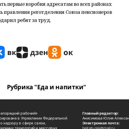
ть первые коробки адресатам во всех районах
ль правления реготделения Союза пенсионеров
дарил ребят за труд.
Рубрика "Еда и напитки"
Белорецкий рабочий»
Главный редактор:
рирована в Управлении Федеральной
Анисимова Юлия Алекса
о надзору в сфере связи,
Электронная почта:
ионных технологий и массовых
belrab-rek@mail.ru