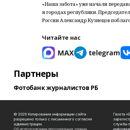
«Наша забота» уже начали передава
и городах республики. Председате
России Александр Кузнецов поблаго
Читайте нас
Партнеры
Фотобанк журналистов РБ
© 2026 Копирование информации сайта
Газета «
разрешено только с письменного согласия
зарегист
администрации.
службы п
Об использовании персональных данных
информац