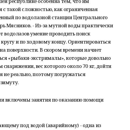
шей республике особенна тем, что им
 с такой сложностью, как ограниченная
венный по водолазной станции Центрального
рь Мясников. - Из-за мутной воды практически
от водолазов умение проводить поиск
кругу и по ходовому концу. Ориентироваться
 на поверхности. В скором времени начнет
ться «рыбаки-экстрималы», которые довольно
м снаряжении, вес которого около 70 кг, дойти
я не реально, поэтому погружаться
азимуту.
ыли включены занятия по оказанию помощи
ающему под водой (аварийному) - одна из