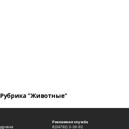
Рубрика "Животные"
Рекламная служба
ндровна
8(34792) 3-39-92