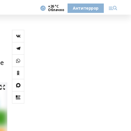
+26 °С
Антитеррор
Облачно
ле