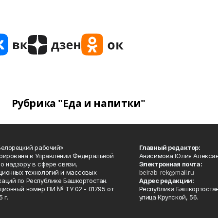
Рубрика "Еда и напитки"
Белорецкий рабочий»
Главный редактор:
рирована в Управлении Федеральной
Анисимова Юлия Алекса
о надзору в сфере связи,
Электронная почта:
ионных технологий и массовых
belrab-rek@mail.ru
аций по Республике Башкортостан.
Адрес редакции:
ционный номер ПИ № ТУ 02 - 01795 от
Республика Башкортостан
 г.
улица Крупской, 56.