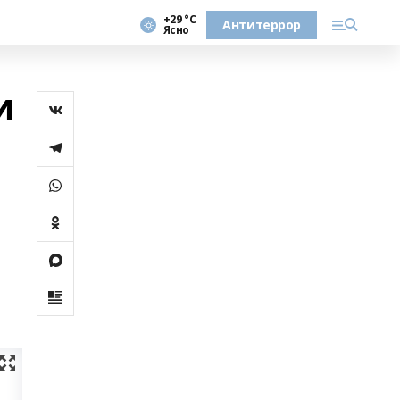
+29 °С
Антитеррор
Ясно
и