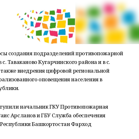
осы создания подразделений противопожарной
. Таваканово Кугарчинского района и в с.
 также внедрения цифровой региональной
ализованного оповещения населения в
ублики.
тупили начальник ГКУ Противопожарная
аис Арсланов и ГБУ Служба обеспечения
 Республики Башкортостан Фарход