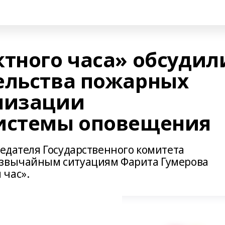
ктного часа» обсудил
ельства пожарных
низации
системы оповещения
седателя Государственного комитета
езвычайным ситуациям Фарита Гумерова
 час».