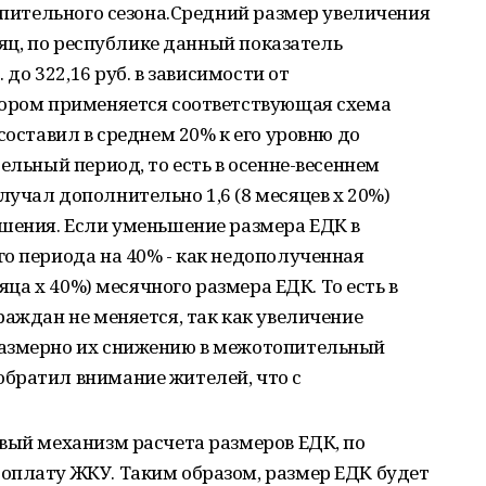
топительного сезона.Средний размер увеличения
есяц, по республике данный показатель
 до 322,16 руб. в зависимости от
тором применяется соответствующая схема
составил в среднем 20% к его уровню до
ельный период, то есть в осенне-весеннем
учал дополнительно 1,6 (8 месяцев х 20%)
ышения. Если уменьшение размера ЕДК в
о периода на 40% - как недополученная
сяца х 40%) месячного размера ЕДК. То есть в
раждан не меняется, так как увеличение
размерно их снижению в межотопительный
братил внимание жителей, что с
вый механизм расчета размеров ЕДК, по
оплату ЖКУ. Таким образом, размер ЕДК будет