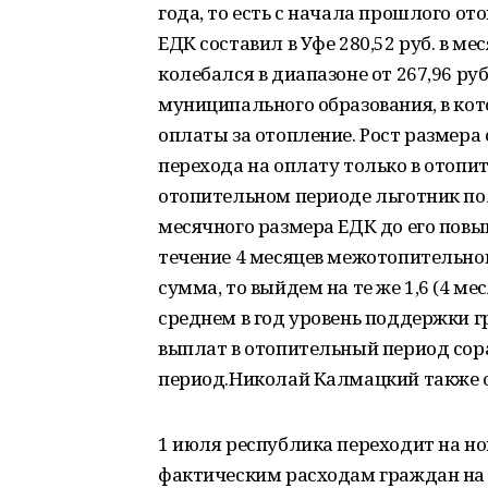
года, то есть с начала прошлого о
ЕДК составил в Уфе 280,52 руб. в м
колебался в диапазоне от 267,96 руб.
муниципального образования, в ко
оплаты за отопление. Рост размера 
перехода на оплату только в отопит
отопительном периоде льготник пол
месячного размера ЕДК до его пов
течение 4 месяцев межотопительног
сумма, то выйдем на те же 1,6 (4 ме
среднем в год уровень поддержки г
выплат в отопительный период со
период.Николай Калмацкий также о
1 июля республика переходит на но
фактическим расходам граждан на 