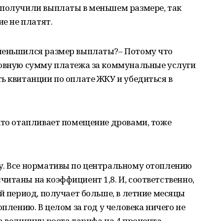
 получили выплаты в меньшем размере, так
ие не платят.
меньшился размер выплаты?– Потому что
новную сумму платежа за коммунальные услуги
ь квитанции по оплате ЖКУ и убедиться в
кто отапливает помещение дровами, тоже
у. Все нормативы по центральному отоплению
итаны на коэффициент 1,8. И, соответственно,
ий период, получает больше, в летние месяцы
оплению. В целом за год у человека ничего не
а величину роста тарифа на 4 процента,