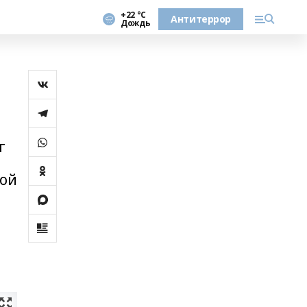
+22 °С
Антитеррор
Дождь
г
и
ной