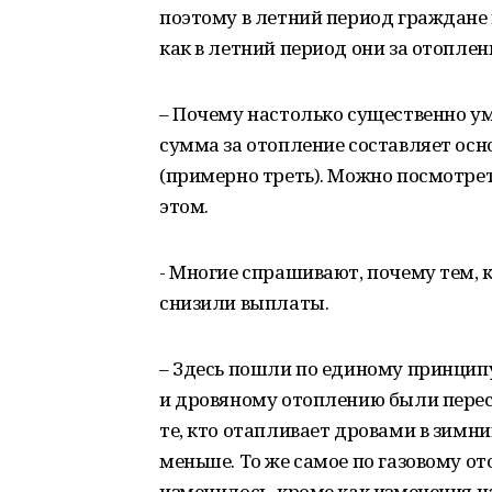
поэтому в летний период граждане
как в летний период они за отоплен
– Почему настолько существенно у
сумма за отопление составляет ос
(примерно треть). Можно посмотрет
этом.
- Многие спрашивают, почему тем, 
снизили выплаты.
– Здесь пошли по единому принцип
и дровяному отоплению были пересч
те, кто отапливает дровами в зимн
меньше. То же самое по газовому от
изменилось, кроме как изменения н