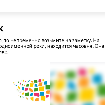
к
то, то непременно возьмите на заметку. На
 одноименной реки, находится часовня. Она
ике.