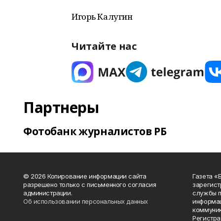
Игорь Калугин
Читайте нас
Партнеры
Фотобанк журналистов РБ
© 2026 Копирование информации сайта
Газета «
разрешено только с письменного согласия
зарегист
администрации.
службы п
Об использовании персональных данных
информац
коммуник
Регистра