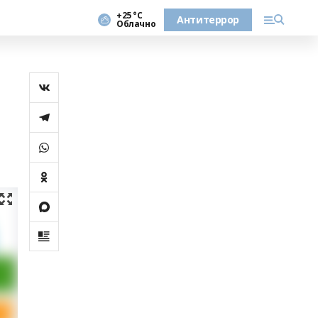
+25 °С
Антитеррор
Облачно