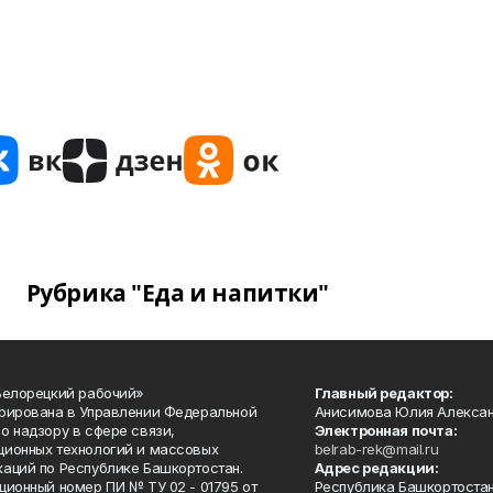
Рубрика "Еда и напитки"
Белорецкий рабочий»
Главный редактор:
рирована в Управлении Федеральной
Анисимова Юлия Алекса
о надзору в сфере связи,
Электронная почта:
ионных технологий и массовых
belrab-rek@mail.ru
аций по Республике Башкортостан.
Адрес редакции:
ционный номер ПИ № ТУ 02 - 01795 от
Республика Башкортостан