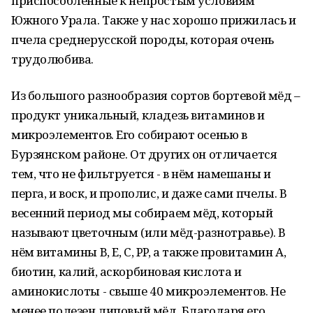
приспособленные к непростым условиям
Южного Урала. Также у нас хорошо прижилась и
пчела среднерусской породы, которая очень
трудолюбива.
Из большого разнообразия сортов бортевой мёд –
продукт уникальный, кладезь витаминов и
микроэлементов. Его собирают осенью в
Бурзянском районе. От других он отличается
тем, что не фильтруется - в нём намешаны и
перга, и воск, и прополис, и даже сами пчелы. В
весенний период мы собираем мёд, который
называют цветочным (или мёд-разнотравье). В
нём витамины B, Е, С, PP, а также провитамин А,
биотин, калий, аскорбиновая кислота и
аминокислоты - свыше 40 микроэлементов. Не
менее полезен липовый мёд. Благодаря его