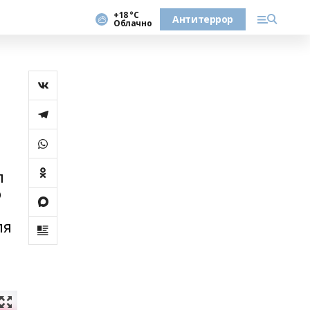
+18 °С
Антитеррор
Облачно
л
о
ля