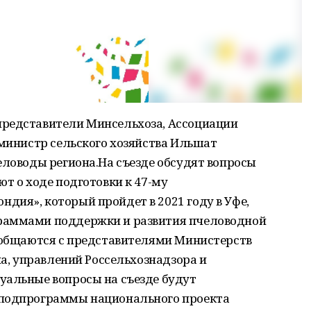
представители Минсельхоза, Ассоциации
 министр сельского хозяйства Ильшат
еловоды региона.На съезде обсудят вопросы
ют о ходе подготовки к 47-му
дия», который пройдет в 2021 году в Уфе,
раммами поддержки и развития пчеловодной
пообщаются с представителями Министерств
на, управлений Россельхознадзора и
уальные вопросы на съезде будут
 подпрограммы национального проекта