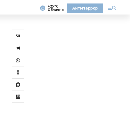
+25 °С
Антитеррор
Облачно