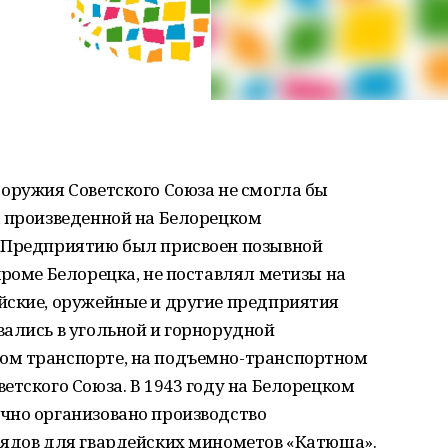
оружия Советского Союза не смогла бы
, произведенной на Белорецком
. Предприятию был присвоен позывной
кроме Белорецка, не поставлял метизы на
йские, оружейные и другие предприятия
ались в угольной и горнорудной
ом транспорте, на подъемно-транспортном
етского Союза. В 1943 году на Белорецком
чно организовано производство
рядов для гвардейских минометов «Катюша».