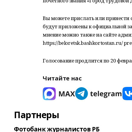
почётного звания «Город трудовой 
Вы можете прислать или принести с
будут приложены к официальной зая
мнение можно также на сайте адми
https://beloretsk.bashkortostan.ru/ pr
Голосование продлится по 20 февра
Читайте нас
Партнеры
Фотобанк журналистов РБ