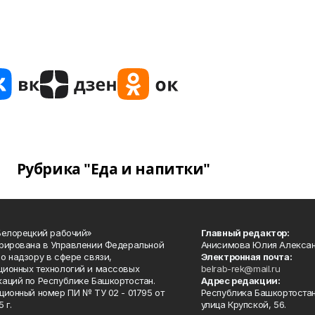
Рубрика "Еда и напитки"
Белорецкий рабочий»
Главный редактор:
рирована в Управлении Федеральной
Анисимова Юлия Алекса
о надзору в сфере связи,
Электронная почта:
ионных технологий и массовых
belrab-rek@mail.ru
аций по Республике Башкортостан.
Адрес редакции:
ционный номер ПИ № ТУ 02 - 01795 от
Республика Башкортостан
 г.
улица Крупской, 56.