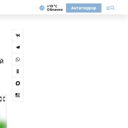
+19 °С
Антитеррор
Облачно
ый