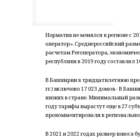
Норматив не менялся в регионе с 2
оператор». Среднероссийский размер 
расчетам Регоператора, экономиче
республики в 2019 году составлял 1
В Башкирии в тридцатилетнюю про
гг.) включено 17 023 домов.- В Ба
низких в стране. Минимальный разме
году тарифы вырастут еще в 27 суб
прокомментировали в региональн
В 2021 и 2022 годах размер взноса 