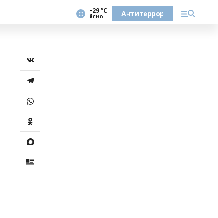
+29 °С
Антитеррор
Ясно