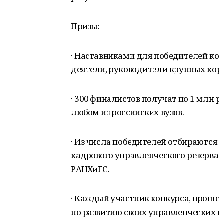
Призы:
· Наставниками для победителей ко
деятели, руководители крупных кор
· 300 финалистов получат по 1 млн
любом из российских вузов.
· Из числа победителей отбираютс
кадрового управленческого резерв
РАНХиГС.
· Каждый участник конкурса, прош
по развитию своих управленческих