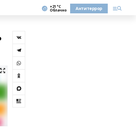
+21 °С
Антитеррор
Облачно
ь