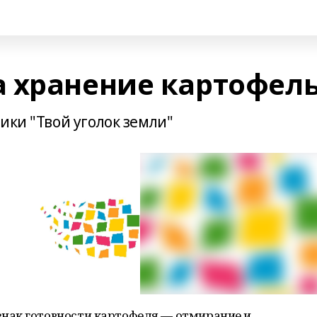
 хранение картофел
ики "Твой уголок земли"
нак готовности картофеля — отмирание и