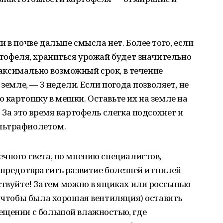
 в почве дальше смысла нет. Более того, если
ртофеля, храниться урожай будет значительно
 максимально возможный срок, в течение
земле, — 3 недели. Если погода позволяет, не
 картошку в мешки. Оставьте их на земле на
 За это время картофель слегка подсохнет и
льтрафиолетом.
чного света, по мнению специалистов,
 предотвратить развитие болезней и гнилей
ствуйте! Затем можно в ящиках или россыпью
, чтобы была хорошая вентиляция) оставить
ещении с большой влажностью, где