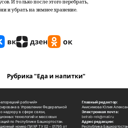
сов. И только после этого перебрать,
ни и убрать на зимнее хранение.
Рубрика "Еда и напитки"
Белорецкий рабочий»
Главный редактор:
рирована в Управлении Федеральной
Анисимова Юлия Алекса
о надзору в сфере связи,
Электронная почта:
ионных технологий и массовых
belrab-rek@mail.ru
аций по Республике Башкортостан.
Адрес редакции:
ционный номер ПИ № ТУ 02 - 01795 от
Республика Башкортостан