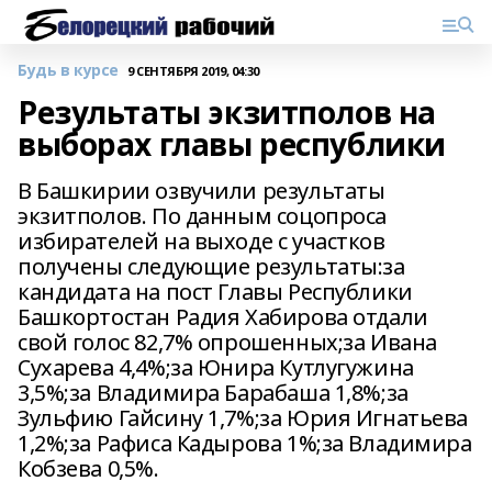
Будь в курсе
9 СЕНТЯБРЯ 2019, 04:30
Результаты экзитполов на
выборах главы республики
В Башкирии озвучили результаты
экзитполов. По данным соцопроса
избирателей на выходе с участков
получены следующие результаты:за
кандидата на пост Главы Республики
Башкортостан Радия Хабирова отдали
свой голос 82,7% опрошенных;за Ивана
Сухарева 4,4%;за Юнира Кутлугужина
3,5%;за Владимира Барабаша 1,8%;за
Зульфию Гайсину 1,7%;за Юрия Игнатьева
1,2%;за Рафиса Кадырова 1%;за Владимира
Кобзева 0,5%.