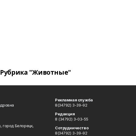
Рубрика "Животные"
Рекламная служба
ндровна
8(34792) 3-39-92
Редакция
8 (34792) 3-03-55
, город Белорецк,
Сотрудничество
8(34792) 3-39-92