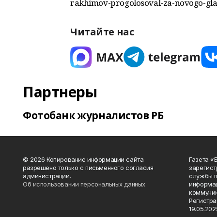
rakhimov-progolosoval-za-novogo-glav
Читайте нас
Партнеры
Фотобанк журналистов РБ
© 2026 Копирование информации сайта
Газета «
разрешено только с письменного согласия
зарегист
администрации.
службы п
Об использовании персональных данных
информац
коммуник
Регистра
19.05.2025