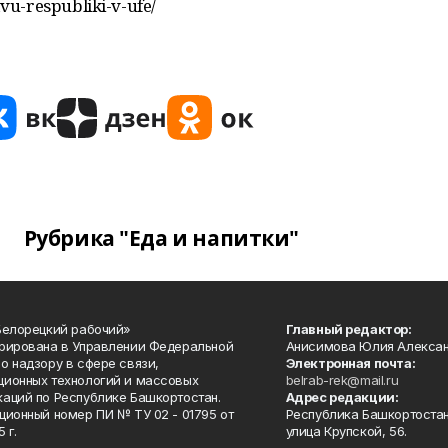
u-respubliki-v-ufe/
Рубрика "Еда и напитки"
Белорецкий рабочий»
Главный редактор:
рирована в Управлении Федеральной
Анисимова Юлия Алекса
о надзору в сфере связи,
Электронная почта:
ионных технологий и массовых
belrab-rek@mail.ru
аций по Республике Башкортостан.
Адрес редакции:
ционный номер ПИ № ТУ 02 - 01795 от
Республика Башкортостан
 г.
улица Крупской, 56.