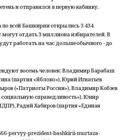
тень и отправился в первую кабинку.
а по всей Башкирии открылись 3 434
с могут отдать 3 миллиона избирателей. В
удут работать на час дольше обычного - до
ендуют восемь человек: Владимир Барабаш
сина (партия «Яблоко»), Юрий Игнатьев
дыров («Патриоты России»), Владимир Кобзев
а социальную справедливость»), Юнир
ЛДПР), Радий Хабиров (партия «Единая
66-pervyy-prezident-bashkirii-murtaza-