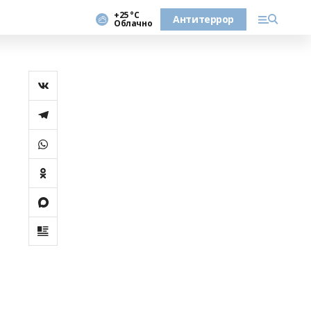
+25 °С
Антитеррор
Облачно