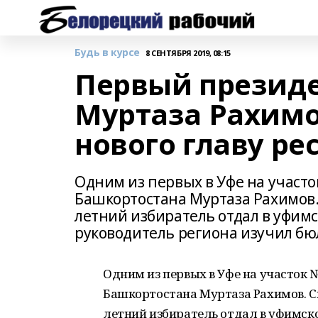
Будь в курсе
8 СЕНТЯБРЯ 2019, 08:15
Первый презид
Муртаза Рахимо
нового главу ре
Одним из первых в Уфе на участ
Башкортостана Муртаза Рахимов. 
летний избиратель отдал в уфим
руководитель региона изучил бю
Одним из первых в Уфе на участок
Башкортостана Муртаза Рахимов. Св
летний избиратель отдал в уфимск