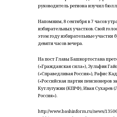
руководитель региона изучил бюлле
Напомним, 8 сентября в 7 часов утр
избирательных участков. Свой голо
этом году избирательные участки б
девяти часов вечера.
На пост Главы Башкортостана прет
(«Гражданская сила»), Зульфия Гай
(«Справедливая Россия»), Рафис Ка
(«Российская партия пенсионеров з
Кутлугужин (КПРФ), Иван Сухарев (
Россия»).
http://www.bashinform.ru/news/13506