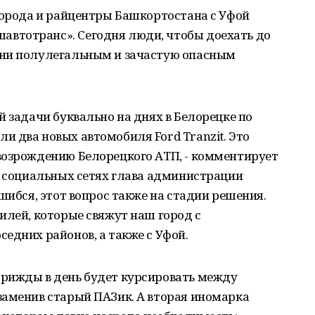
города и райцентры Башкортостана с Уфой
втотранс». Сегодня люди, чтобы доехать до
зни полулегальным и зачастую опасным
й задачи буквально на днях в Белорецке по
 два новых автомобиля Ford Tranzit. Это
возрождению Белорецкого АТП, - комментирует
в социальных сетях глава администрации
шибся, этот вопрос также на стадии решения.
илей, которые свяжут наш город с
едних районов, а также с Уфой.
рижды в день будет курсировать между
заменив старый ПАЗик. А вторая иномарка