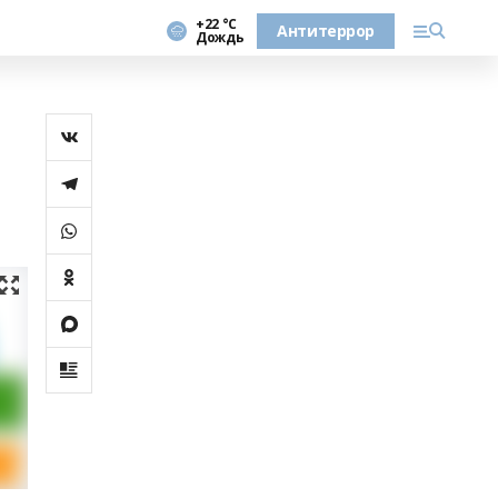
+22 °С
Антитеррор
Дождь