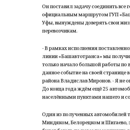
Он поставил задачу соединить все 
официальным маршрутом ГУП «Баша
Уфы, вынуждены доверять свои жи
перевозчикам.
- В рамках исполнения поставленно
линии «Башавтотранса» мы получили
только начало большой работы по 
данное событие на своей странице 
района Владислав Миронов. - Я не о
До конца года ждём ещё 25 автомоб
населёнными пунктами нашего и сос
Один из полученных автомобилей т
Миндяком, Белорецком и Шигаево, 