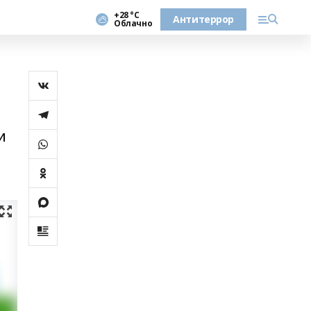
+28 °С
Антитеррор
Облачно
и