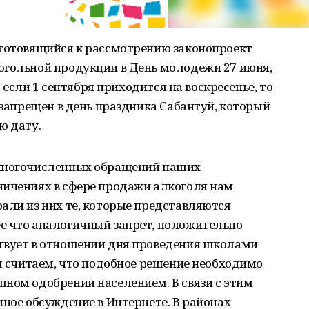
 готовящийся к рассмотрению законопроект
огольной продукции в День молодежи 27 июня,
, если 1 сентября приходится на воскресенье, то
 запрещен в день праздника Сабантуй, который
ю дату.
 многочисленных обращений наших
ничениях в сфере продажи алкоголя нам
али из них те, которые представляются
е что аналогичный запрет, положительно
твует в отношении дня проведения школами
мы считаем, что подобное решение необходимо
ном одобрении населением. В связи с этим
нное обсуждение в Интернете. В районах