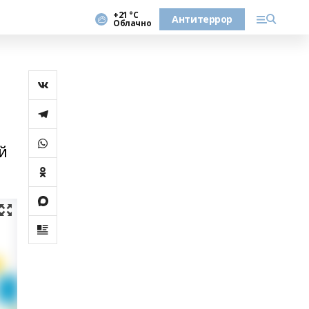
+21 °С
Антитеррор
Облачно
н
о
й