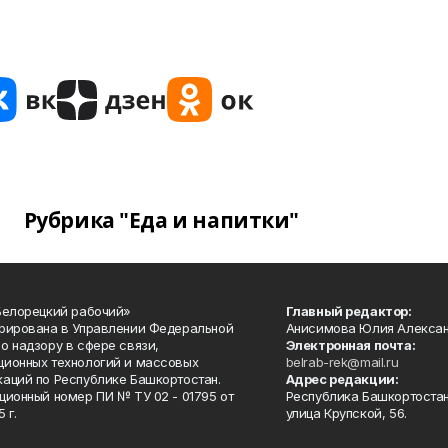
Рубрика "Еда и напитки"
Белорецкий рабочий»
Главный редактор:
рирована в Управлении Федеральной
Анисимова Юлия Алекса
о надзору в сфере связи,
Электронная почта:
ионных технологий и массовых
belrab-rek@mail.ru
аций по Республике Башкортостан.
Адрес редакции:
ционный номер ПИ № ТУ 02 - 01795 от
Республика Башкортостан
 г.
улица Крупской, 56.