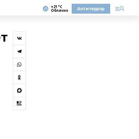
+21 °С
Антитеррор
Облачно
ет