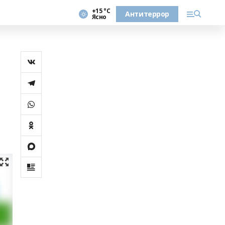
+15 °С
Антитеррор
Ясно