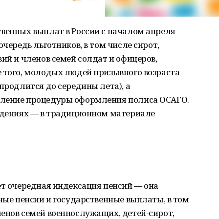
твенных выплат в России с началом апреля
очередь льготников, в том числе сирот,
вий и членов семей солдат и офицеров,
е того, молодых людей призывного возраста
продлится до середины лета), а
вление процедуры оформления полиса ОСАГО.
ведениях — в традиционном материале
ет очередная индексация пенсий — она
ьные пенсии и государственные выплаты, в том
енов семей военнослужащих, детей-сирот,