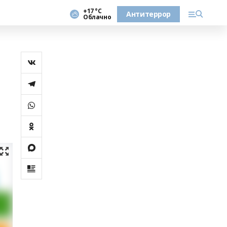
+17 °С
Антитеррор
Облачно