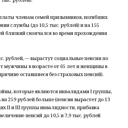
ыплаты членам семей призывников, погибших
ии службы (до 10,5 тыс. рублей) и на 155
 чей близкий скончался во время прохождения
тыс. рублей, — вырастут социальные пенсии по
ут мужчины в возрасте от 65 лет и женщины в
 причине оставшиеся без страховых пенсий).
ойны, которые являются инвалидами I группы,
 на 259 рублей больше (пенсия вырастет до 13
их II и III группы инвалидности, прибавка
еличение пенсий до 10,5 и 7,9 тыс. рублей