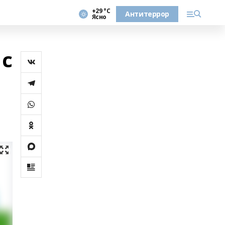
+29 °С
Антитеррор
Ясно
 с