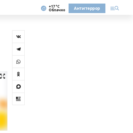
+17 °С
Антитеррор
Облачно