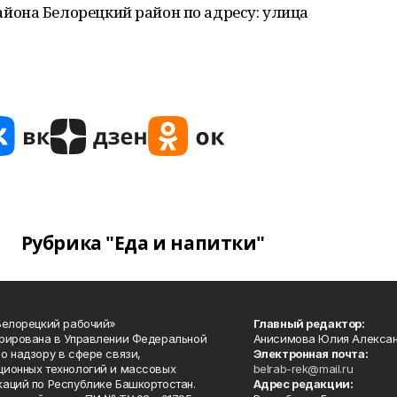
она Белорецкий район по адресу: улица
Рубрика "Еда и напитки"
Белорецкий рабочий»
Главный редактор:
рирована в Управлении Федеральной
Анисимова Юлия Алекса
о надзору в сфере связи,
Электронная почта:
ионных технологий и массовых
belrab-rek@mail.ru
аций по Республике Башкортостан.
Адрес редакции: