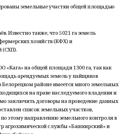
зированы земельные участки общей площадью
в. Известно также, что 5021 га земель
 фермерских хозяйств (КФХ) и
 (СХП).
О «Кага» на общей площади 1300 га, так как
лощадь арендуемых земель у пайщиков
, в Белорецком районе имеется много земельных
ходящихся на праве наследуемого владения и
димо заключить договоры на проведение данных
составлен список земельных участков,
по этому направлению земельного контроля в
тр агрохимической службы «Башкирский» и