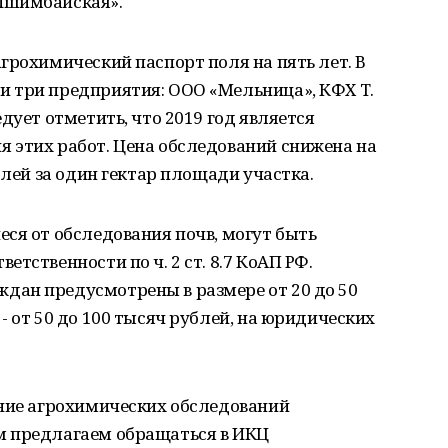
Ишимбайская».
грохимический паспорт поля на пять лет. В
 три предприятия: ООО «Мельница», КФХ Т.
дует отметить, что 2019 год является
 этих работ. Цена обследований снижена на
блей за один гектар площади участка.
ся от обследования почв, могут быть
тственности по ч. 2 ст. 8.7 КоАП РФ.
ан предусмотрены в размере от 20 до 50
- от 50 до 100 тысяч рублей, на юридических
ение агрохимических обследований
м предлагаем обращаться в ИКЦ