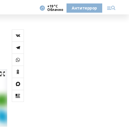
+19 °С
Антитеррор
Облачно