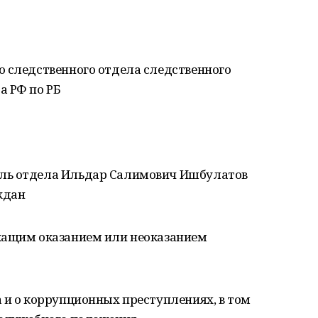
о следственного отдела следственного
а РФ по РБ
ль отдела Ильдар Салимович Ишбулатов
ждан
жащим оказанием или неоказанием
 и о коррупционных преступлениях, в том