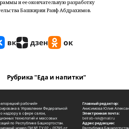
раммы и ее окончательную разработку
ительства Башкирии Раиф Абдрахимов.
Рубрика "Еда и напитки"
Белорецкий рабочий»
Главный редактор:
рирована в Управлении Федеральной
Анисимова Юлия Алекса
о надзору в сфере связи,
Электронная почта:
ионных технологий и массовых
belrab-rek@mail.ru
аций по Республике Башкортостан.
Адрес редакции:
ционный номер ПИ № ТУ 02 - 01795 от
Республика Башкортостан