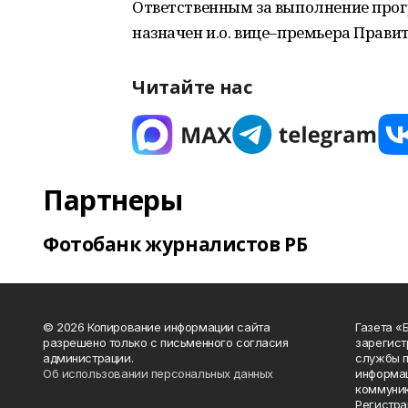
Ответственным за выполнение прог
назначен и.о. вице–премьера Прав
Читайте нас
Партнеры
Фотобанк журналистов РБ
© 2026 Копирование информации сайта
Газета «
разрешено только с письменного согласия
зарегист
администрации.
службы п
Об использовании персональных данных
информац
коммуник
Регистра