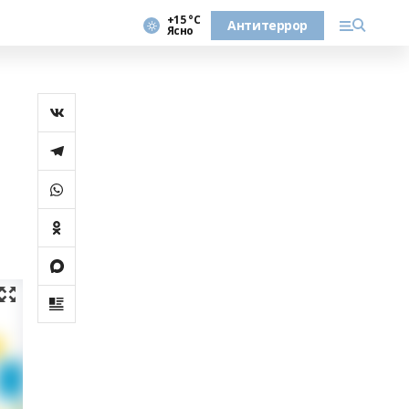
+15 °С
Антитеррор
Ясно