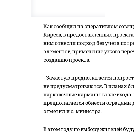
Как сообщил на оперативном совещ
Киреев, в предоставленных проект
ним отнесли подход без учета пот
элементов, применение узкого пере
созданию проекта.
- Зачастую предполагается попрост
не предусматриваются. В планах б
парковочные карманы возле входа,
предполагается обнести оградами д
отметил и.о. министра.
В этом году по выбору жителей бу