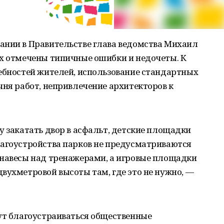
ании в Правительстве глава ведомства Михаил
ах отмечены типичные ошибки и недочеты. К
ребностей жителей, использование стандартных
чня работ, непривлечение архитекторов к
у закатать двор в асфальт, детские площадки
лагоустройства парков не предусматриваются
 навесы над тренажерами, а игровые площадки
вухметровой высоты там, где это не нужно, —
дут благоустраиваться общественные