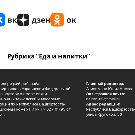
Рубрика "Еда и напитки"
Белорецкий рабочий»
Главный редактор:
рирована в Управлении Федеральной
Анисимова Юлия Алекса
о надзору в сфере связи,
Электронная почта:
ионных технологий и массовых
belrab-rek@mail.ru
аций по Республике Башкортостан.
Адрес редакции:
ционный номер ПИ № ТУ 02 - 01795 от
Республика Башкортостан
 г.
улица Крупской, 56.