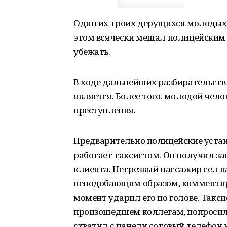
Один их троих дерущихся молодых л
этом всячески мешал полицейским 
убежать.
В ходе дальнейших разбирательств 
является. Более того, молодой чело
преступления.
Предварительно полицейские устан
работает таксистом. Он получил за
клиента. Нетрезвый пассажир сел на
неподобающим образом, комментиро
момент ударил его по голове. Такси
произошедшем коллегам, попросил
схватил с панели сотовый телефон и