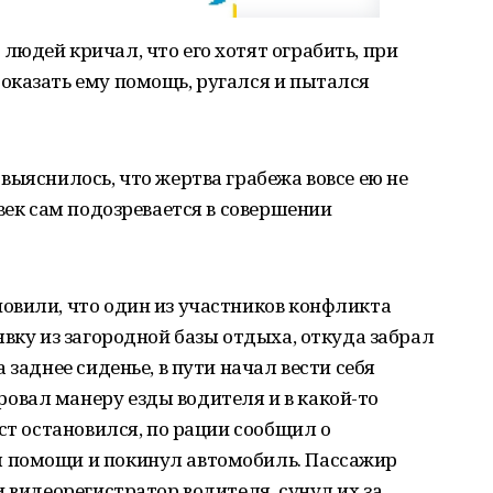
юдей кричал, что его хотят ограбить, при
оказать ему помощь, ругался и пытался
выяснилось, что жертва грабежа вовсе ею не
век сам подозревается в совершении
овили, что один из участников конфликта
явку из загородной базы отдыха, откуда забрал
 заднее сиденье, в пути начал вести себя
вал манеру езды водителя и в какой-то
ст остановился, по рации сообщил о
 помощи и покинул автомобиль. Пассажир
 видеорегистратор водителя, сунул их за