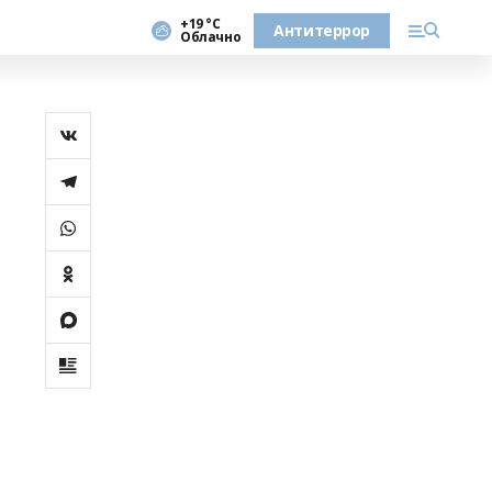
+19 °С
Антитеррор
Облачно