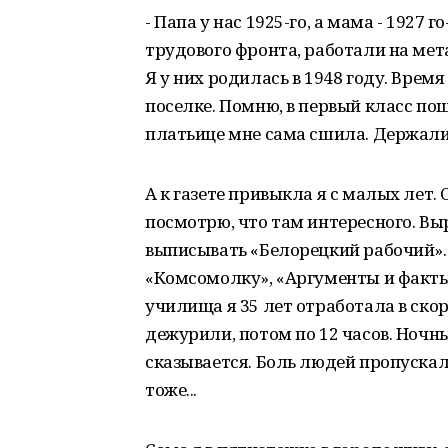
- Папа у нас 1925-го, а мама - 1927
трудового фронта, работали на мета
Я у них родилась в 1948 году. Вре
поселке. Помню, в первый класс по
платьице мне сама сшила. Держали 
А к газете привыкла я с малых лет.
посмотрю, что там интересного. Вы
выписывать «Белорецкий рабочий». 
«Комсомолку», «Аргументы и факты
училища я 35 лет отработала в ско
дежурили, потом по 12 часов. Ночны
сказывается. Боль людей пропускал
тоже...