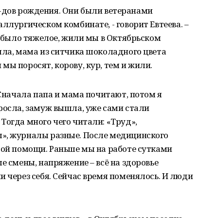
 го-дов рождения. Они были ветеранами
ллургическом комбинате, - говорит Евтеева. –
мя было тяжелое, жили мы в Октябрьском
шла, мама из ситчика шоколадного цвета
мы поросят, корову, кур, тем и жили.
 Сначала папа и мама почитают, потом я
росла, замуж вышла, уже сами стали
Тогда много чего читали: «Труд»,
», журналы разные. После медицинского
рой помощи. Раньше мы на работе сутками
е смены, напряжение – всё на здоровье
и через себя. Сейчас время поменялось. И люди