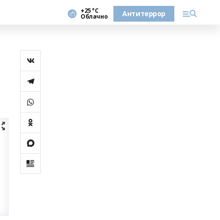
+25 °С
Антитеррор
Облачно