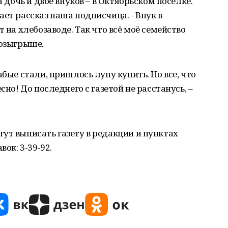
а дочь и двое внуков – в Октябрьском поселке.
ет рассказ наша подписчица. - Внук в
т на хлебозаводе. Так что всё моё семейство
розыгрыше.
абые стали, пришлось лупу купить. Но все, что
сно! До последнего с газетой не расстанусь, –
ут выписать газету в редакции и пунктах
ок: 3-39-92.