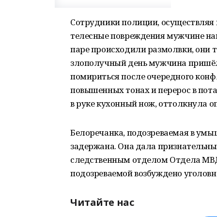
Сотрудники полиции, осуществляя 
телесные повреждения мужчине нан
паре происходили размолвки, они т
злополучный день мужчина пришёл
помириться после очередного конфл
повышенных тонах и перерос в пота
в руке кухонный нож, оттолкнула оп
Белоречанка, подозреваемая в умы
задержана. Она дала признательные
следственным отделом Отдела МВД
подозреваемой возбуждено уголовн
Читайте нас