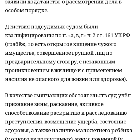
заявили ходатайство о рассмотрении дела в
особом порядке.
Действия подсудимых судом были
квалифицированы по п. «а, в, г» ч. 2 ст. 161 УК РФ
(грабёж, то есть открытое хищение чужого
имущества, совершенное группой лиц по
предварительному сговору, с незаконным
проникновением в жилище и с применением
насилия не опасного для жизни или здоровья).
В качестве смягчающих обстоятельств суд учёл
признание вины, раскаяние, активное
способствование раскрытию и расследованию
преступления, возмещение ущерба, состояние
здоровья, а также наличие малолетнего ребёнка
(у одного из подсудимых), явку с повинной (у